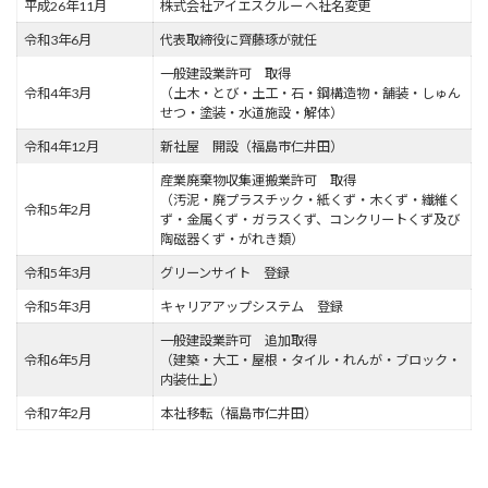
平成26年11月
株式会社アイエスクルー へ社名変更
令和3年6月
代表取締役に齊藤琢が就任
一般建設業許可 取得
令和4年3月
（土木・とび・土工・石・鋼構造物・舗装・しゅん
せつ・塗装・水道施設・解体）
令和4年12月
新社屋 開設（福島市仁井田）
産業廃棄物収集運搬業許可 取得
（汚泥・廃プラスチック・紙くず・木くず・繊維く
令和5年2月
ず・金属くず・ガラスくず、コンクリートくず及び
陶磁器くず・がれき類）
令和5年3月
グリーンサイト 登録
令和5年3月
キャリアアップシステム 登録
一般建設業許可 追加取得
令和6年5月
（建築・大工・屋根・タイル・れんが・ブロック・
内装仕上）
令和7年2月
本社移転（福島市仁井田）