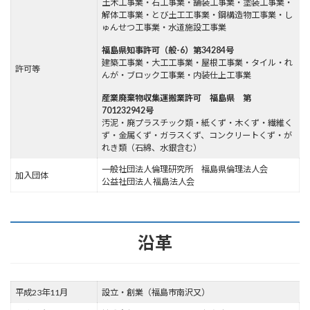
土木工事業・石工事業・舗装工事業・塗装工事業・
解体工事業・とび土工工事業・鋼構造物工事業・し
ゅんせつ工事業・水道施設工事業
福島県知事許可（般-6）第34284号
建築工事業・大工工事業・屋根工事業・タイル・れ
許可等
んが・ブロック工事業・内装仕上工事業
産業廃棄物収集運搬業許可 福島県 第
701232942号
汚泥・廃プラスチック類・紙くず・木くず・繊維く
ず・金属くず・ガラスくず、コンクリートくず・が
れき類（石綿、水銀含む）
一般社団法人倫理研究所 福島県倫理法人会
加入団体
公益社団法人 福島法人会
沿革
平成23年11月
設立・創業（福島市南沢又）