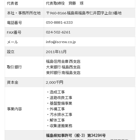
代表者
代表取締役 齊藤 琢
本社・事務所所在地
〒960-8166 福島県福島市仁井田字上台3番地
050-8881-6333
電話番号
024-502-6261
FAX番号
info@iscrew.co.jp
メール
設立
2011年11月
福島信用金庫 西支店
取引銀行
大東銀行 福島西支店
東邦銀行 南福島支店
資本金
2,000千円
・造成工事
・道路改良工事
・基盤整備事業
事業内容
・外構工事
・汚水排水工事
・解体工事
・収集運搬業務
福島県知事許可（般-3）第34284号