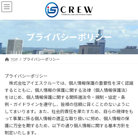
コ
ナ
ン
ビ
テ
ゲ
ン
ー
ツ
シ
へ
ョ
プライバシーポリシー
ス
ン
キ
に
ッ
移
プ
動
TOP
プライバシーポリシー
プライバシーポリシー
株式会社アイエスクルーでは、個人情報保護の重要性を深く認識
するとともに、個人情報の保護に関する法律（個人情報保護法）
をはじめ、個人情報保護に関する関係諸法令・規制・協定・条
例・ガイドラインを遵守し、皆様の信頼に背くことのないように
してまいります。また、社会的責任を果たすため、自らの規律をも
って事業に係る個人情報の適正な取り扱いに努め、個人情報の保
護に万全を期するため、以下の通り個人情報に関する基本方針を
制定いたします。