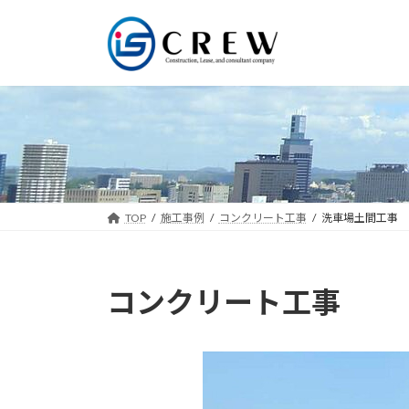
コ
ナ
ン
ビ
テ
ゲ
ン
ー
ツ
シ
へ
ョ
ス
ン
キ
に
ッ
移
プ
動
TOP
施工事例
コンクリート工事
洗車場土間工事
コンクリート工事