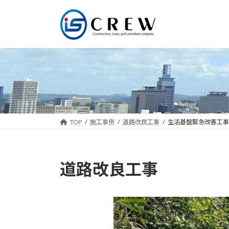
コ
ナ
ン
ビ
テ
ゲ
ン
ー
ツ
シ
へ
ョ
ス
ン
キ
に
ッ
移
プ
動
TOP
施工事例
道路改良工事
生活基盤緊急改善工事
道路改良工事