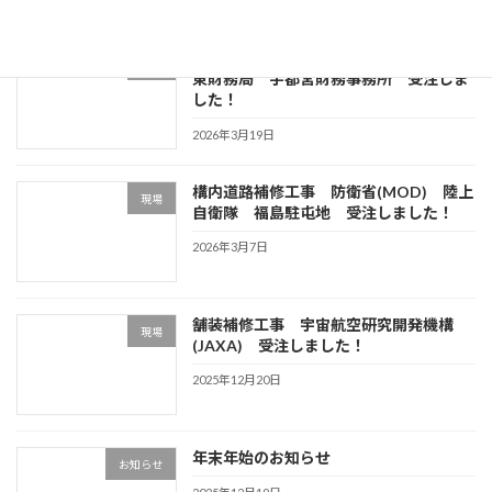
国有建物解体撤去工事 財務省(MOF) 関
現場
東財務局 宇都宮財務事務所 受注しま
した！
2026年3月19日
構内道路補修工事 防衛省(MOD) 陸上
現場
自衛隊 福島駐屯地 受注しました！
2026年3月7日
舗装補修工事 宇宙航空研究開発機構
現場
(JAXA) 受注しました！
2025年12月20日
年末年始のお知らせ
お知らせ