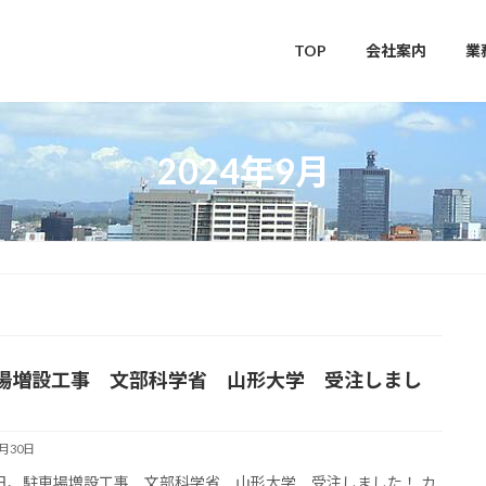
TOP
会社案内
業
2024年9月
場増設工事 文部科学省 山形大学 受注しまし
9月30日
日、駐車場増設工事 文部科学省 山形大学 受注しました！ カ