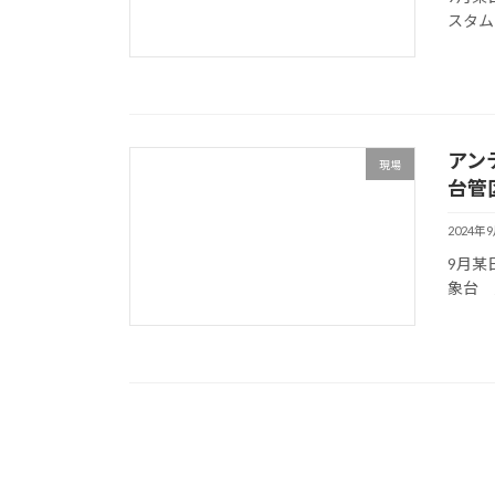
スタム
アン
現場
台管
2024年
9月某
象台 