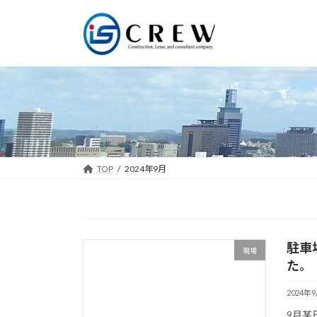
コ
ナ
ン
ビ
テ
ゲ
ン
ー
ツ
シ
へ
ョ
ス
ン
キ
に
ッ
移
プ
動
TOP
2024年9月
駐車
現場
た。
2024年
9月某