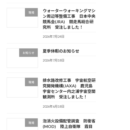
ウォーターウォーキングマシ
現場
ン周辺等整備工事 日本中央
競馬会(JRA) 競走馬総合研
究所 受注しました！
2026年7月24日
夏季休暇のお知らせ
お知らせ
2026年7月18日
排水路改修工事 宇宙航空研
現場
究開発機構(JAXA) 鹿児島
宇宙センター内之浦宇宙空間
観測所 受注しました！
2026年6月18日
泡消火設備配管調査 防衛省
現場
(MOD) 陸上自衛隊 霞目