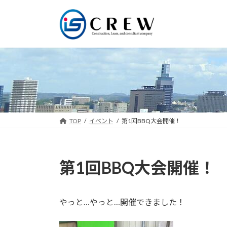
コ
ナ
ン
ビ
テ
ゲ
ン
ー
ツ
シ
へ
ョ
ス
ン
キ
に
ッ
移
プ
動
TOP
イベント
第1回BBQ大会開催！
第1回BBQ大会開催！
やっと…やっと…開催できました！