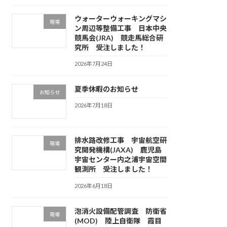
ウォーターウォーキングマシ
現場
ン周辺等整備工事 日本中央
競馬会(JRA) 競走馬総合研
究所 受注しました！
2026年7月24日
夏季休暇のお知らせ
お知らせ
2026年7月18日
排水路改修工事 宇宙航空研
現場
究開発機構(JAXA) 鹿児島
宇宙センター内之浦宇宙空間
観測所 受注しました！
2026年6月18日
泡消火設備配管調査 防衛省
現場
(MOD) 陸上自衛隊 霞目